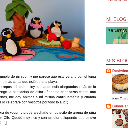
MI BLOG
MIS BLO
Desirvie
l cumple de mi sobri, y me parece que este verano con el tema
er lo más cerca que esté de una playa.
e de repostería que estoy montando está alargándose más de lo
tengo la sensación de estar dándome cabezazos contra una
enos, me doy ánimos a mí misma continuamente y cuando
Hace 7 mes
lo celebraré con vosotros por todo lo alto :)
Bubble a
 era de yogur, y probé a echarle un botecito de aroma de piña
n Oils. Quedó muy rico y con un olor estupendo que estuvo
as ;)