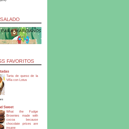
 SALADO
GS FAVORITOS
ntadas
Tarta de queso de la
Viña con Lotus
es
nd Sweet
What the Fudge
Brownies made with
cocoa because
chocolate prices are
insane