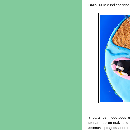
Después lo cubrí con fondan
Y para los modelados ut
preparando un making of 
animáis a pingüinear un ra