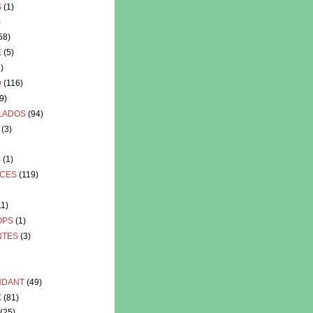
S
(1)
)
58)
E
(5)
)
D
(116)
9)
LADOS
(94)
(3)
S
(1)
LCES
(119)
11)
OPS
(1)
NTES
(3)
NDANT
(49)
X
(81)
(25)