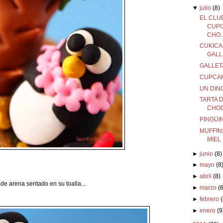
▼
julio
(8)
EL CLU
CUPC
CHO..
CUKICAJ
GALL
GALLET
CUPCA
UN DINO
TARTA 
CHO
PINGÜI
MUFFIN
MIEL
►
junio
(8)
►
mayo
(8
►
abril
(8)
s de arena sentado en su toalla...
►
marzo
(6
►
febrero
(
►
enero
(9