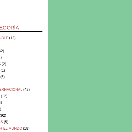
EGORÍA
SIBLE
(12)
42)
2)
S
(2)
(1)
(6)
TERNACIONAL
(42)
(12)
4)
)
(92)
AS
(5)
R EL MUNDO
(18)