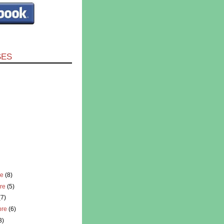
SES
re
(8)
re
(5)
(7)
bre
(6)
3)