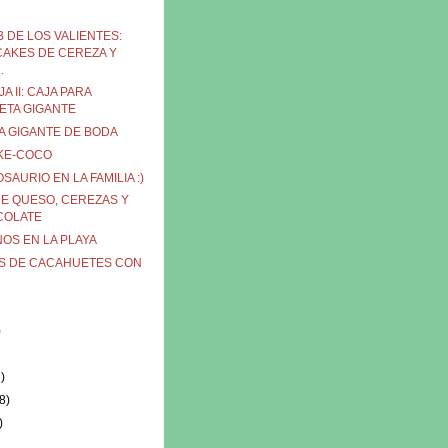
B DE LOS VALIENTES:
AKES DE CEREZA Y
.
A II: CAJA PARA
ETA GIGANTE
A GIGANTE DE BODA
KE-COCO
SAURIO EN LA FAMILIA :)
DE QUESO, CEREZAS Y
COLATE
NOS EN LA PLAYA
S DE CACAHUETES CON
)
)
8)
)