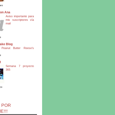
es
con Ana
Aviso importante para
mis suscriptores vía
mail
s
ake Blog
 Peanut Butter Reese’s
s
R
Semana 7 proyecto
365
os
 POR
E!!!