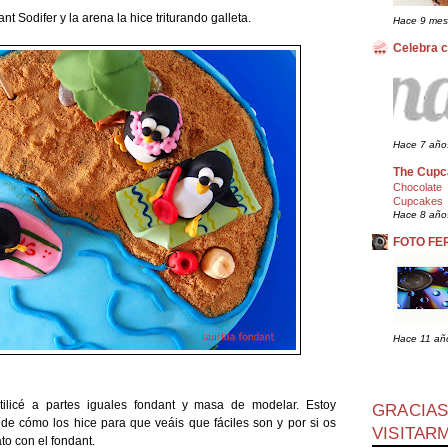
t Sodifer y la arena la hice triturando galleta.
Hace 9 mes
Celebra 
Hace 7 año
The Cupc
Chocolate
Cupcakes
Hace 8 año
FOTO FE
Hace 11 añ
ilicé a partes iguales fondant y masa de modelar. Estoy
GRACIAS
de cómo los hice para que veáis que fáciles son y por si os
VISITARM
to con el fondant.