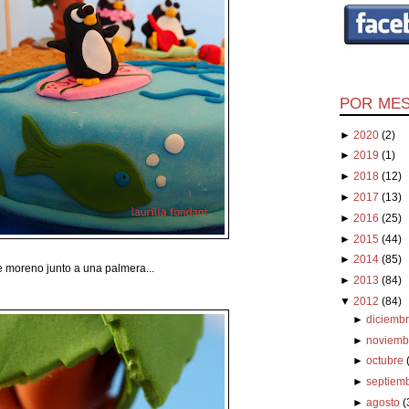
POR ME
►
2020
(2)
►
2019
(1)
►
2018
(12)
►
2017
(13)
►
2016
(25)
►
2015
(44)
►
2014
(85)
e moreno junto a una palmera...
►
2013
(84)
▼
2012
(84)
►
diciemb
►
noviemb
►
octubre
►
septiem
►
agosto
(