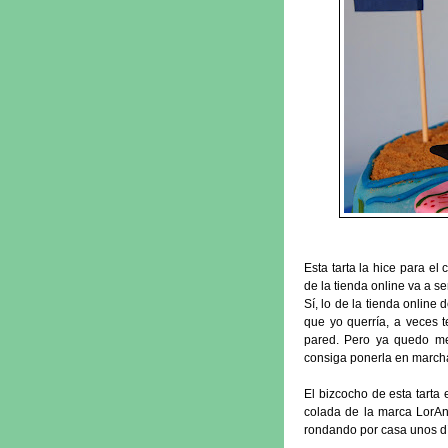
Esta tarta la hice para e
de la tienda online va a s
Sí, lo de la tienda onlin
que yo querría, a veces 
pared. Pero ya quedo m
consiga ponerla en marcha 
El bizcocho de esta tarta
colada de la marca LorAn
rondando por casa unos dí