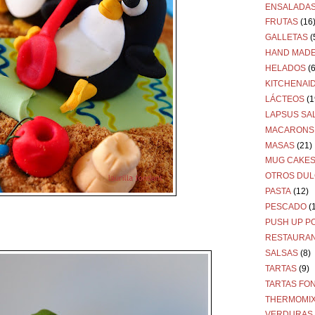
ENSALADA
FRUTAS
(16
GALLETAS
(
HAND MAD
HELADOS
(6
KITCHENAI
LÁCTEOS
(1
LAPSUS SA
MACARONS
MASAS
(21)
MUG CAKE
OTROS DU
PASTA
(12)
PESCADO
(
PUSH UP P
RESTAURA
SALSAS
(8)
TARTAS
(9)
TARTAS FO
THERMOMI
VERDURAS